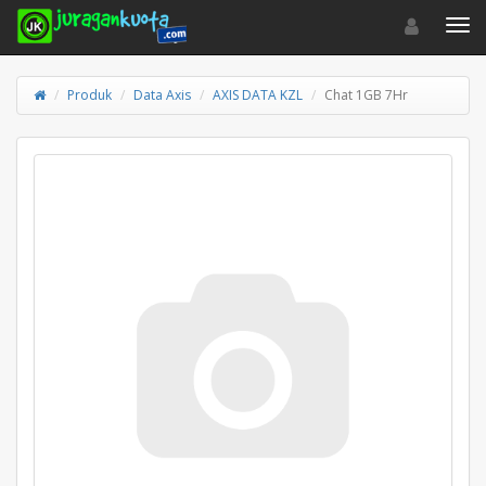
Toggle navigat
Toggl
Produk
Data Axis
AXIS DATA KZL
Chat 1GB 7Hr