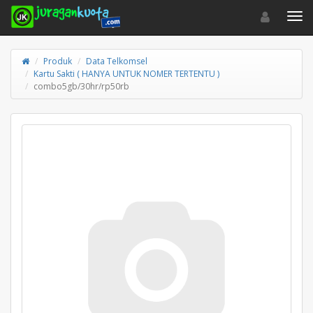
Toggle navigat
Toggl
Produk
Data Telkomsel
Kartu Sakti ( HANYA UNTUK NOMER TERTENTU )
combo5gb/30hr/rp50rb