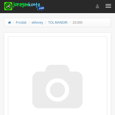
Toggle navigat
Toggl
Produk
eMoney
TOL MANDIRI
20.000