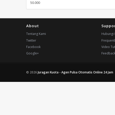
50.000
About
Suppo
Tentang Kami
Hubungi 
Twitter
Frequent
Facebook
Video Tut
Google+
Feedbac
© 2026
Juragan Kuota - Agen Pulsa Otomatis Online 24 Jam