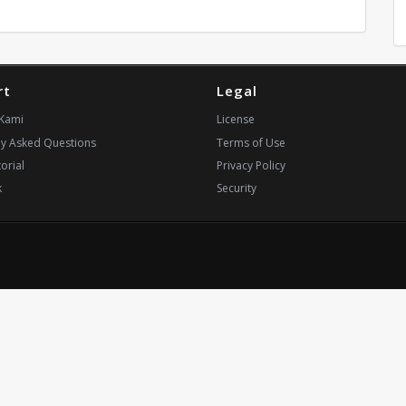
rt
Legal
Kami
License
ly Asked Questions
Terms of Use
orial
Privacy Policy
k
Security