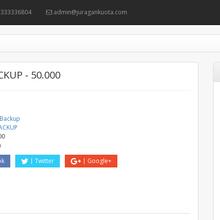
333336804
admin@juragankuota.com
KUP - 50.000
 Backup
BACKUP
00
a
ok
Twitter
Google+