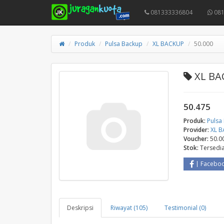
081333336804
081
Produk
Pulsa Backup
XL BACKUP
50.000
XL BAC
50.475
Produk:
Pulsa
Provider:
XL 
Voucher:
50.0
Stok:
Tersedi
Facebo
Deskripsi
Riwayat (105)
Testimonial (0)