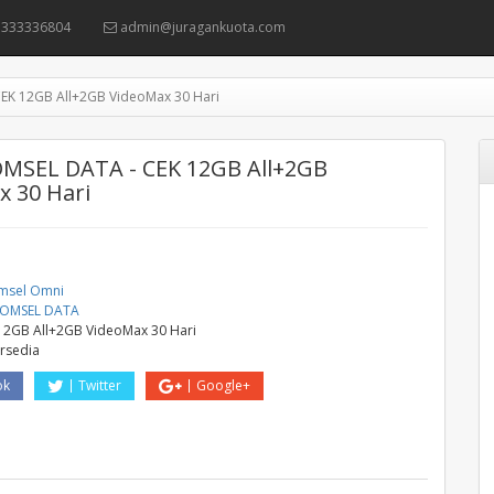
333336804
admin@juragankuota.com
EK 12GB All+2GB VideoMax 30 Hari
MSEL DATA - CEK 12GB All+2GB
x 30 Hari
msel Omni
KOMSEL DATA
12GB All+2GB VideoMax 30 Hari
ersedia
ok
Twitter
Google+