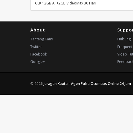
CEK 12GB All+2GB VideoMax 30 Hari
About
Suppo
Tentang Kami
Hubungi 
Twitter
Frequent
Facebook
Video Tut
Google+
Feedbac
© 2026
Juragan Kuota - Agen Pulsa Otomatis Online 24 Jam