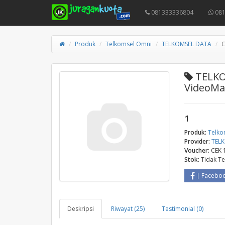
081333336804
081
Produk
Telkomsel Omni
TELKOMSEL DATA
C
TELKO
VideoMa
1
Produk:
Telko
Provider:
TEL
Voucher:
CEK 
Stok:
Tidak T
Facebo
Deskripsi
Riwayat (25)
Testimonial (0)