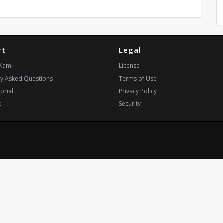
rt
Legal
Kami
License
ly Asked Questions
Terms of Use
orial
Privacy Policy
k
Security