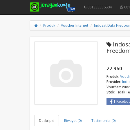
081333336804
081
Produk
Voucher Internet
Indosat Data Fredoo
Indosa
Freedom
22.960
Produk:
Vouch
Provider:
Indo
Voucher:
Vuoc
Stok:
Tidak T
Facebo
Deskripsi
Riwayat (0)
Testimonial (0)