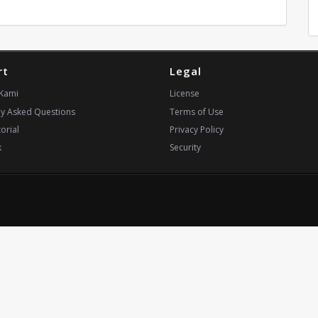
rt
Legal
Kami
License
ly Asked Questions
Terms of Use
orial
Privacy Policy
k
Security