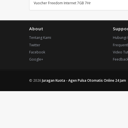
Vuocher Freedom Internet 7GB 7Hr
About
Suppo
Tentang Kami
Hubungi 
Twitter
Frequent
Facebook
Video Tut
Google+
Feedbac
© 2026
Juragan Kuota - Agen Pulsa Otomatis Online 24 Jam