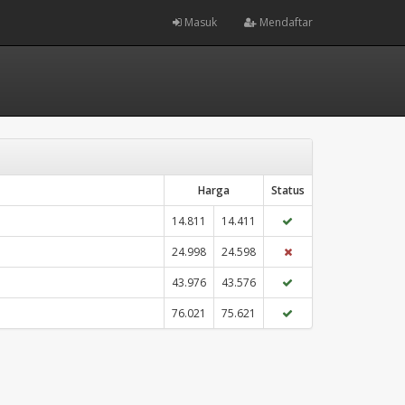
Masuk
Mendaftar
Harga
Status
14.811
14.411
24.998
24.598
43.976
43.576
76.021
75.621