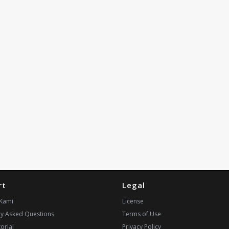
rt
Legal
Kami
License
ly Asked Questions
Terms of Use
orial
Privacy Policy