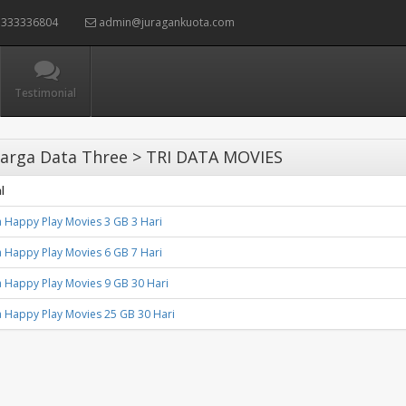
333336804
admin@juragankuota.com
Testimonial
arga Data Three > TRI DATA MOVIES
l
a Happy Play Movies 3 GB 3 Hari
a Happy Play Movies 6 GB 7 Hari
a Happy Play Movies 9 GB 30 Hari
a Happy Play Movies 25 GB 30 Hari