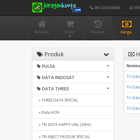
081333336804
081
Beranda
Order
Riwayat
Harga
Produk
H
PULSA
Nomina
Tri Dat
DATA INDOSAT
Tri Dat
DATA THREE
Tri Dat
» THREE DATA SPECIAL
Tri Dat
» Data AON
» TRI DATA HAPPY UNL (30Hr)
» TRI INJECT PRODUK SPECIAL