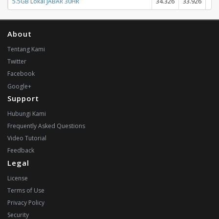
5.5GB Lokal JABAR 30HR
34.326
33.926
About
Tentang Kami
Twitter
Facebook
Google+
Support
Hubungi Kami
Frequently Asked Questions
Video Tutorial
Feedback
Legal
License
Terms of Use
Privacy Policy
Security