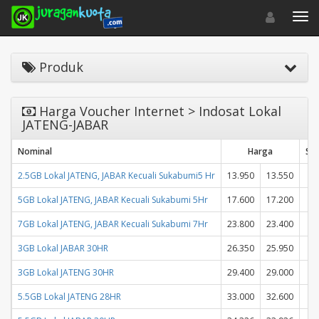
Toggle navigat
Toggl
Produk
Harga Voucher Internet > Indosat Lokal
JATENG-JABAR
Nominal
Harga
Sta
2.5GB Lokal JATENG, JABAR Kecuali Sukabumi5 Hr
13.950
13.550
5GB Lokal JATENG, JABAR Kecuali Sukabumi 5Hr
17.600
17.200
7GB Lokal JATENG, JABAR Kecuali Sukabumi 7Hr
23.800
23.400
3GB Lokal JABAR 30HR
26.350
25.950
3GB Lokal JATENG 30HR
29.400
29.000
5.5GB Lokal JATENG 28HR
33.000
32.600